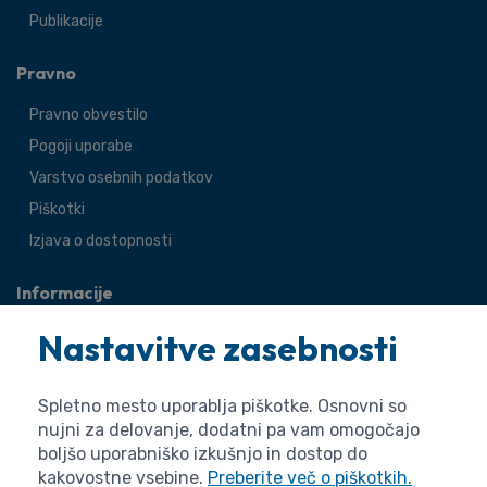
Publikacije
Pravno
Pravno obvestilo
Pogoji uporabe
Varstvo osebnih podatkov
Piškotki
Izjava o dostopnosti
Informacije
O agenciji
Nastavitve zasebnosti
Splošne zadeve
Pravne zadeve
Spletno mesto uporablja piškotke. Osnovni so
nujni za delovanje, dodatni pa vam omogočajo
boljšo uporabniško izkušnjo in dostop do
kakovostne vsebine.
Preberite več o piškotkih.