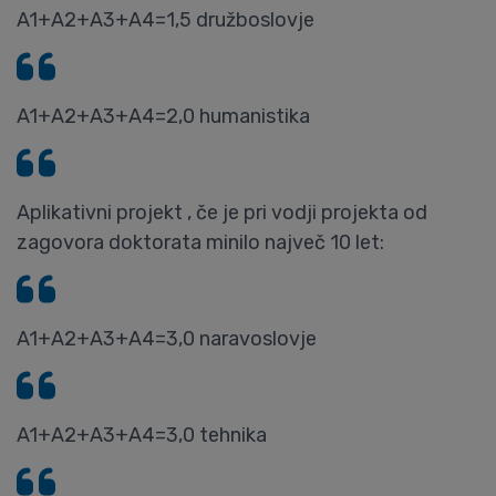
A1+A2+A3+A4=1,5 družboslovje
A1+A2+A3+A4=2,0 humanistika
Aplikativni projekt , če je pri vodji projekta od
zagovora doktorata minilo največ 10 let:
A1+A2+A3+A4=3,0 naravoslovje
A1+A2+A3+A4=3,0 tehnika