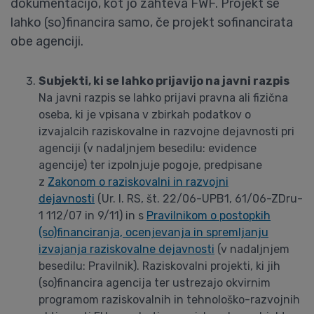
dokumentacijo, kot jo zahteva FWF. Projekt se
lahko (so)financira samo, če projekt sofinancirata
obe agenciji.
Subjekti, ki se lahko prijavijo na javni razpis
Na javni razpis se lahko prijavi pravna ali fizična
oseba, ki je vpisana v zbirkah podatkov o
izvajalcih raziskovalne in razvojne dejavnosti pri
agenciji (v nadaljnjem besedilu: evidence
agencije) ter izpolnjuje pogoje, predpisane
z
Zakonom o raziskovalni in razvojni
dejavnosti
(Ur. l. RS, št. 22/06-UPB1, 61/06-ZDru-
1 112/07 in 9/11) in s
Pravilnikom o postopkih
(so)financiranja, ocenjevanja in spremljanju
izvajanja raziskovalne dejavnosti
(v nadaljnjem
besedilu: Pravilnik). Raziskovalni projekti, ki jih
(so)financira agencija ter ustrezajo okvirnim
programom raziskovalnih in tehnološko-razvojnih