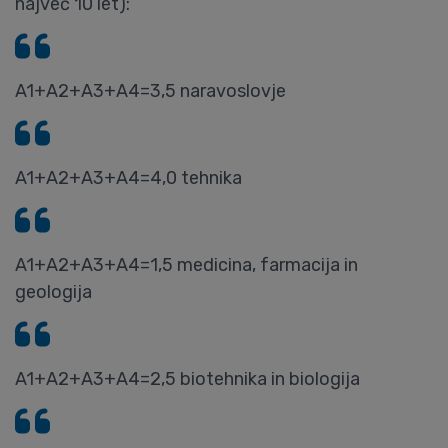
največ 10 let):
A1+A2+A3+A4=3,5 naravoslovje
A1+A2+A3+A4=4,0 tehnika
A1+A2+A3+A4=1,5 medicina, farmacija in
geologija
A1+A2+A3+A4=2,5 biotehnika in biologija