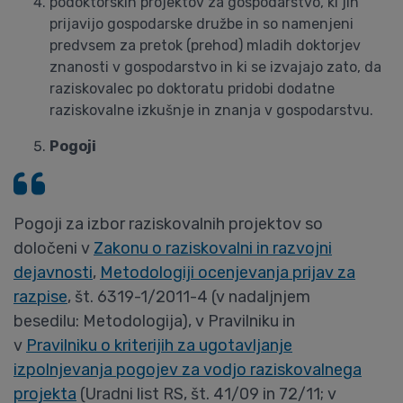
podoktorskih projektov za gospodarstvo, ki jih
prijavijo gospodarske družbe in so namenjeni
predvsem za pretok (prehod) mladih doktorjev
znanosti v gospodarstvo in ki se izvajajo zato, da
raziskovalec po doktoratu pridobi dodatne
raziskovalne izkušnje in znanja v gospodarstvu.
Pogoji
Pogoji za izbor raziskovalnih projektov so
določeni v
Zakonu o raziskovalni in razvojni
dejavnosti
,
Metodologiji ocenjevanja prijav za
razpise
, št. 6319-1/2011-4 (v nadaljnjem
besedilu: Metodologija), v Pravilniku in
v
Pravilniku o kriterijih za ugotavljanje
izpolnjevanja pogojev za vodjo raziskovalnega
projekta
(Uradni list RS, št. 41/09 in 72/11; v