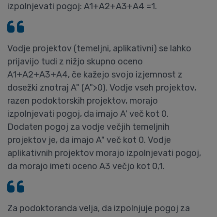
izpolnjevati pogoj: A1+A2+A3+A4 =1.
Vodje projektov (temeljni, aplikativni) se lahko
prijavijo tudi z nižjo skupno oceno
A1+A2+A3+A4, če kažejo svojo izjemnost z
dosežki znotraj A" (A">0). Vodje vseh projektov,
razen podoktorskih projektov, morajo
izpolnjevati pogoj, da imajo A' več kot 0.
Dodaten pogoj za vodje večjih temeljnih
projektov je, da imajo A" več kot 0. Vodje
aplikativnih projektov morajo izpolnjevati pogoj,
da morajo imeti oceno A3 večjo kot 0,1.
Za podoktoranda velja, da izpolnjuje pogoj za