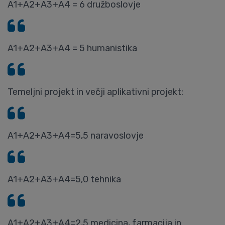
A1+A2+A3+A4 = 6 družboslovje
A1+A2+A3+A4 = 5 humanistika
Temeljni projekt in večji aplikativni projekt:
A1+A2+A3+A4=5,5 naravoslovje
A1+A2+A3+A4=5,0 tehnika
A1+A2+A3+A4=2,5 medicina, farmacija in