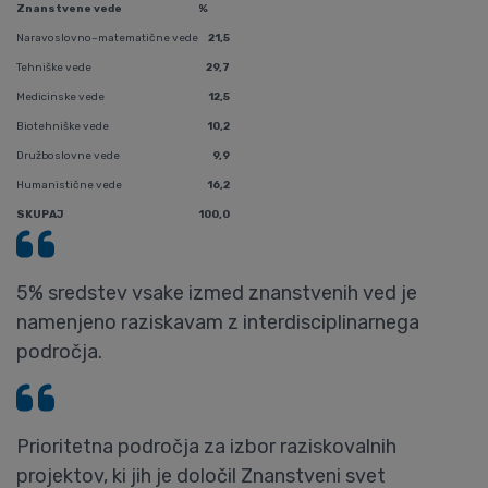
Znanstvene vede
%
Naravoslovno–matematične vede
21,5
Tehniške vede
29,7
Medicinske vede
12,5
Biotehniške vede
10,2
Družboslovne vede
9,9
Humanistične vede
16,2
SKUPAJ
100,0
5% sredstev vsake izmed znanstvenih ved je
namenjeno raziskavam z interdisciplinarnega
področja.
Prioritetna področja za izbor raziskovalnih
projektov, ki jih je določil Znanstveni svet