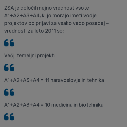
ZSA je določil mejno vrednost vsote
A1+A2+A3+A4, ki jo morajo imeti vodje
projektov ob prijavi za vsako vedo posebej –
vrednosti za leto 2011 so:
Večji temeljni projekt:
A1+A2+A3+A4 = 11 naravoslovje in tehnika
A1+A2+A3+A4 = 10 medicina in biotehnika