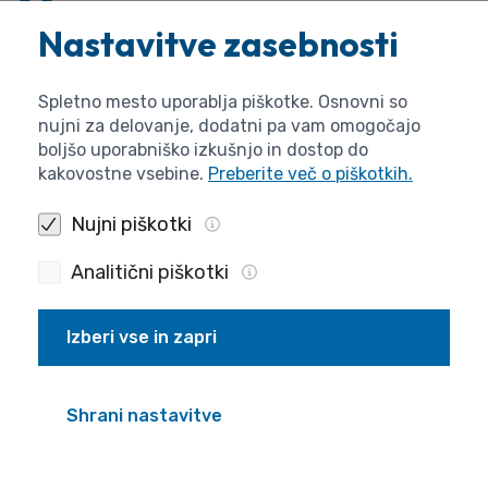
Nastavitve zasebnosti
Javna agencija za raziskovalno dejavnost RS,
Bleiweisova cesta 30,
Spletno mesto uporablja piškotke. Osnovni so
1000 Ljubljana,
nujni za delovanje, dodatni pa vam omogočajo
boljšo uporabniško izkušnjo in dostop do
kakovostne vsebine.
Preberite več o piškotkih.
ravno tako do
15.12.2011 do 12.00 ure
.
Nujni piškotki
Agencija bo upoštevala podatke iz teh obrazcev
Analitični piškotki
samo v primeru, če kandidat ni član programske
skupine.
Izberi vse in zapri
Prijava na javni razpis
Razpis bo potekal v dveh fazah. Vsi prijavitelji se
Shrani nastavitve
na razpis prijavijo v I. fazi s kratko prijavo z
obrazcem ARRS-ZV-JR-Prijava/2011-I.