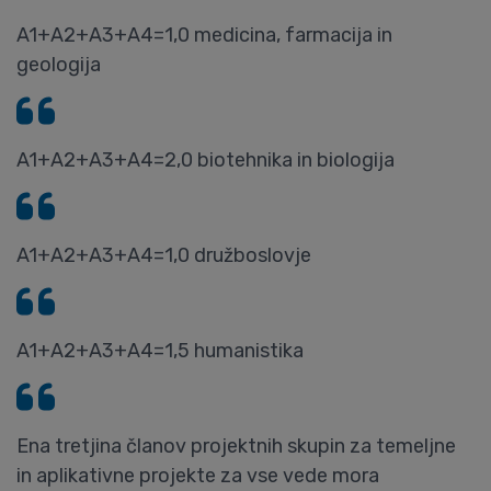
A1+A2+A3+A4=1,0 medicina, farmacija in
geologija
A1+A2+A3+A4=2,0 biotehnika in biologija
A1+A2+A3+A4=1,0 družboslovje
A1+A2+A3+A4=1,5 humanistika
Ena tretjina članov projektnih skupin za temeljne
in aplikativne projekte za vse vede mora