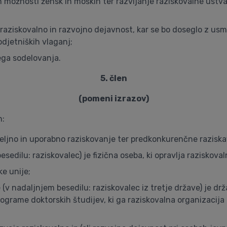
h možnosti žensk in moških ter razvijanje raziskovalne ustva
aziskovalno in razvojno dejavnost, kar se bo doseglo z usm
djetniških vlaganj;
ga sodelovanja.
5. člen
(pomeni izrazov)
n:
ljno in uporabno raziskovanje ter predkonkurenčne raziskav
sedilu: raziskovalec) je fizična oseba, ki opravlja raziskoval
ke unije;
 (v nadaljnjem besedilu: raziskovalec iz tretje države) je dr
rograme doktorskih študijev, ki ga raziskovalna organizacija