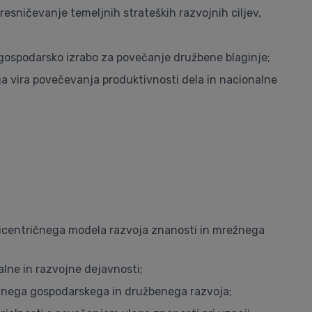
resničevanje temeljnih strateških razvojnih ciljev,
 gospodarsko izrabo za povečanje družbene blaginje;
 vira povečevanja produktivnosti dela in nacionalne
licentričnega modela razvoja znanosti in mrežnega
lne in razvojne dejavnosti;
ročnega gospodarskega in družbenega razvoja;