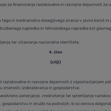
oje za financiranje raziskovalne in razvojne dejavnosti za u
s tega in mednarodno dosegljivega znanja v javno korist in
družbenega napredka in tehnološkega napredka kot glavnega
ljenja ter utrjevanje nacionalne identitete.
4. člen
(cilji)
 raziskovalne in razvojne dejavnosti z vzpostavljanjem po
u znanosti, izobraževanja in gospodarstva;
eodvisno usmerjanje, vrednotenje ter spremljanje raziskova
i, gospodarstvu in družbi na področjih, ki so osnova dolgo