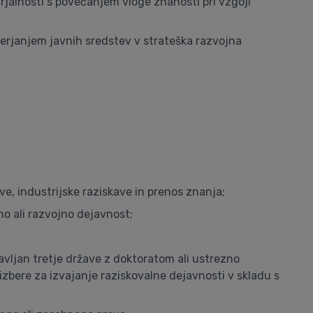
rjalnosti s povečanjem vloge znanosti pri vzgoji
erjanjem javnih sredstev v strateška razvojna
e, industrijske raziskave in prenos znanja;
no ali razvojno dejavnost;
žavljan tretje države z doktoratom ali ustrezno
 izbere za izvajanje raziskovalne dejavnosti v skladu s