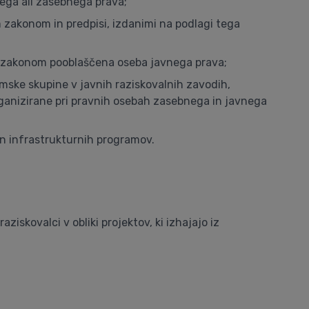
nega ali zasebnega prava;
m zakonom in predpisi, izdanimi na podlagi tega
a z zakonom pooblaščena oseba javnega prava;
amske skupine v javnih raziskovalnih zavodih,
organizirane pri pravnih osebah zasebnega in javnega
 in infrastrukturnih programov.
iskovalci v obliki projektov, ki izhajajo iz