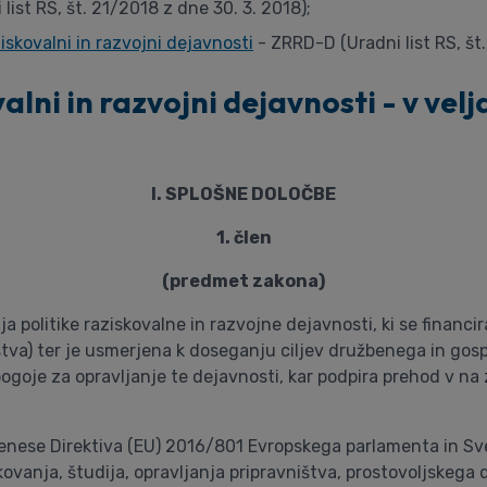
ist RS, št. 21/2018 z dne 30. 3. 2018);
skovalni in razvojni dejavnosti
- ZRRD-D (Uradni list RS, št.
lni in razvojni dejavnosti - v velja
I. SPLOŠNE DOLOČBE
1. člen
(predmet zakona)
ja politike raziskovalne in razvojne dejavnosti, ki se financ
stva) ter je usmerjena k doseganju ciljev družbenega in gos
pogoje za opravljanje te dejavnosti, kar podpira prehod v na 
enese Direktiva (EU) 2016/801 Evropskega parlamenta in Sve
ovanja, študija, opravljanja pripravništva, prostovoljskega