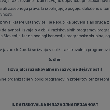
 izvaja raziskovalno in/ali razvojno dejavnost pri osebah jav
 ali zasebnega prava, ki izpolnjujejo pogoje, določene s te
vnosti;
 prava, katere ustanovitelj je Republika Slovenija ali drug
 dejavnosti izvajajo v obliki raziskovalnih programov progr
lika Slovenija ter na podlagi koncesije programske skupine, 
 javne službe, ki se izvaja v obliki raziskovalnih programov
6. člen
(izvajalci raziskovalne in razvojne dejavnosti)
e organizacije v obliki programov in projektov ter zasebni raz
II. RAZISKOVALNA IN RAZVOJNA DEJAVNOST