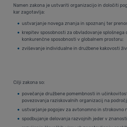
Namen zakona je ustvariti organizacijo in določiti pog
kar zagotavlja:
ustvarjanje novega znanja in spoznanj ter preno
krepitev sposobnosti za obvladovanje splošnega 
konkurenčne sposobnosti v globalnem prostoru;
zviševanje individualne in družbene kakovosti živ
Cilji zakona so:
povečanje družbene pomembnosti in učinkovitosti
povezovanja raziskovalnih organizacij na področj
ustvarjanje pogojev za avtonomno in strokovno n
spodbujanje delovanja razvojnih jeder v znanost