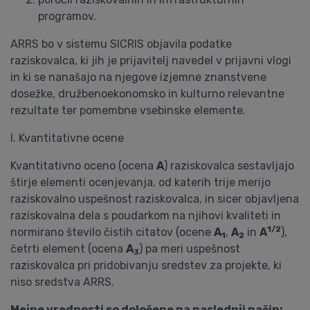
programov.
ARRS bo v sistemu SICRIS objavila podatke
raziskovalca, ki jih je prijavitelj navedel v prijavni vlogi
in ki se nanašajo na njegove izjemne znanstvene
dosežke, družbenoekonomsko in kulturno relevantne
rezultate ter pomembne vsebinske elemente.
I. Kvantitativne ocene
Kvantitativno oceno (ocena
A
) raziskovalca sestavljajo
štirje elementi ocenjevanja, od katerih trije merijo
raziskovalno uspešnost raziskovalca, in sicer objavljena
raziskovalna dela s poudarkom na njihovi kvaliteti in
1/2
normirano število čistih citatov (ocene
A
,
A
in
A
),
1
2
četrti element (ocena
A
) pa meri uspešnost
3
raziskovalca pri pridobivanju sredstev za projekte, ki
niso sredstva ARRS.
Mejne vrednosti so določene na naslednji način: