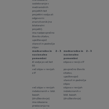
ima izkazano
sodelovanje v
mednarodnih
projektih kot
projektni vodja ali
odgovorni
znanstvenik (ne
bilateralni
projekti).
ima nadpovprečno
število citatov,
upoštevajoč
starost in področje
objav
mednarodno in
2 - 3
mednarodno in
2 - 3
nacionalno
nacionalno
pomembni
pomembni
A' vodje je več kot
objava v reviji z IF
50
več objav v revijah
povprečno število
z IF
citatov,
upoštevajoč
starost in področje
objav
več objav v revijah
objava v revijah
indeksiranih v bibl.
indeksiranih v
bazah
bibl. bazah
(družboslovje)
(družboslovje)
ima izkazana
predavanja na