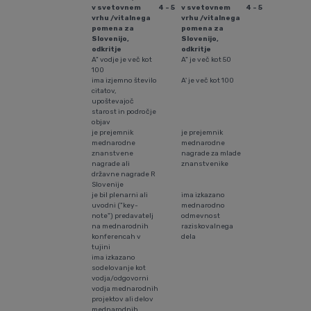
v svetovnem
4 - 5
v svetovnem
4 - 5
vrhu /vitalnega
vrhu /vitalnega
pomena za
pomena za
Slovenijo,
Slovenijo,
odkritje
odkritje
A" vodje je več kot
A" je več kot 50
100
ima izjemno število
A' je več kot 100
citatov,
upoštevajoč
starost in področje
objav
je prejemnik
je prejemnik
mednarodne
mednarodne
znanstvene
nagrade za mlade
nagrade ali
znanstvenike
državne nagrade R
Slovenije
je bil plenarni ali
ima izkazano
uvodni ("key-
mednarodno
note") predavatelj
odmevnost
na mednarodnih
raziskovalnega
konferencah v
dela
tujini
ima izkazano
sodelovanje kot
vodja/odgovorni
vodja mednarodnih
projektov ali delov
mednarodnih