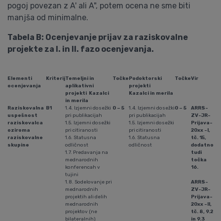
pogoj povezan z A' ali A", potem ocena ne sme biti
manjša od minimalne.
Tabela B: Ocenjevanje prijav za raziskovalne
projekte za I. in II. fazo ocenjevanja.
Elementi
Kriterij
Temeljni in
Točke
Podoktorski
Točke
Vir
ocenjevanja
aplikativni
projekti
projekti Kazalci
Kazalci in merila
in merila
Raziskovalna
B1
1.4. Izjemni dosežki
0 – 5
1.4. Izjemni dosežki
0 – 5
ARRS-
uspešnost
pri publikacijah
pri publikacijah
ZV-JR-
raziskovalca
1.5. Izjemni dosežki
1.5. Izjemni dosežki
Prijava-
oziroma
pri citiranosti
pri citiranosti
20xx -I,
raziskovalne
1.6. Statusna
1.6. Statusna
tč. 15,
skupine
odličnost
odličnost
dodatno
1.7. Predavanja na
tudi
mednarodnih
točka
konferencah v
16.
tujini
1.8. Sodelovanje pri
ARRS-
med­na­rod­nih
ZV-JR-
projektih ali delih
Prijava-
med­na­rod­nih
20xx -II,
projektov (ne
tč. 8, 9.2
bilateralnih)
in 9.3