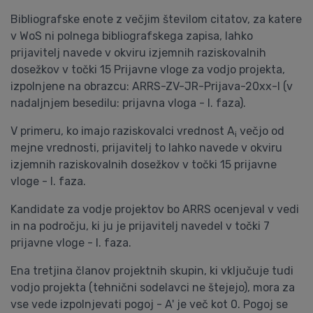
Bibliografske enote z večjim številom citatov, za katere
v WoS ni polnega bibliografskega zapisa, lahko
prijavitelj navede v okviru izjemnih raziskovalnih
dosežkov v točki 15 Prijavne vloge za vodjo projekta,
izpolnjene na obrazcu: ARRS-ZV-JR-Prijava-20xx-I (v
nadaljnjem besedilu: prijavna vloga - I. faza).
V primeru, ko imajo raziskovalci vrednost A
večjo od
i
mejne vrednosti, prijavitelj to lahko navede v okviru
izjemnih raziskovalnih dosežkov v točki 15 prijavne
vloge - I. faza.
Kandidate za vodje projektov bo ARRS ocenjeval v vedi
in na področju, ki ju je prijavitelj navedel v točki 7
prijavne vloge - I. faza.
Ena tretjina članov projektnih skupin, ki vključuje tudi
vodjo projekta (tehnični sodelavci ne štejejo), mora za
vse vede izpolnjevati pogoj - A' je več kot 0. Pogoj se