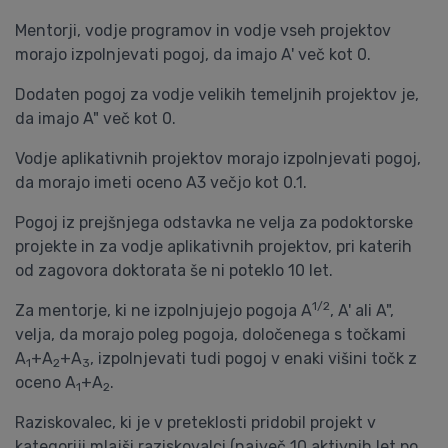
Mentorji, vodje programov in vodje vseh projektov
morajo izpolnjevati pogoj, da imajo A' več kot 0.
Dodaten pogoj za vodje velikih temeljnih projektov je,
da imajo A" več kot 0.
Vodje aplikativnih projektov morajo izpolnjevati pogoj,
da morajo imeti oceno A3 večjo kot 0.1.
Pogoj iz prejšnjega odstavka ne velja za podoktorske
projekte in za vodje aplikativnih projektov, pri katerih
od zagovora doktorata še ni poteklo 10 let.
1/2
Za mentorje, ki ne izpolnjujejo pogoja A
, A' ali A",
velja, da morajo poleg pogoja, določenega s točkami
A
+A
+A
, izpolnjevati tudi pogoj v enaki višini točk z
1
2
3
oceno A
+A
.
1
2
Raziskovalec, ki je v preteklosti pridobil projekt v
kategoriji mlajši raziskovalci (največ 10 aktivnih let po