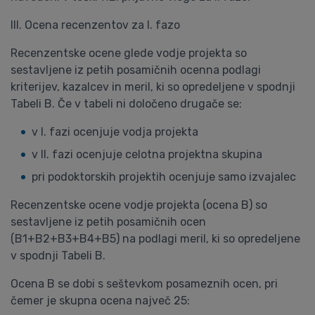
III. Ocena recenzentov za I. fazo
Recenzentske ocene glede vodje projekta so
sestavljene iz petih posamičnih ocenna podlagi
kriterijev, kazalcev in meril, ki so opredeljene v spodnji
Tabeli B. Če v tabeli ni določeno drugače se:
v I. fazi ocenjuje vodja projekta
v II. fazi ocenjuje celotna projektna skupina
pri podoktorskih projektih ocenjuje samo izvajalec
Recenzentske ocene vodje projekta (ocena B) so
sestavljene iz petih posamičnih ocen
(B1+B2+B3+B4+B5) na podlagi meril, ki so opredeljene
v spodnji Tabeli B.
Ocena B se dobi s seštevkom posameznih ocen, pri
čemer je skupna ocena največ 25: