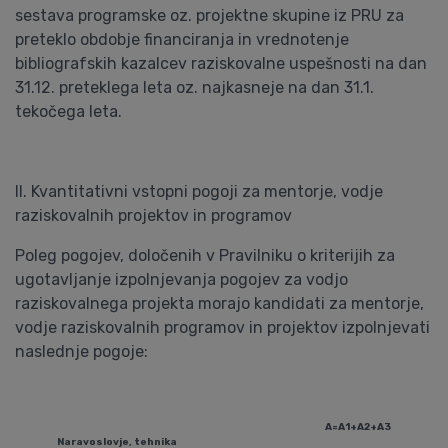
sestava programske oz. projektne skupine iz PRU za
preteklo obdobje financiranja in vrednotenje
bibliografskih kazalcev raziskovalne uspešnosti na dan
31.12. preteklega leta oz. najkasneje na dan 31.1.
tekočega leta.
II. Kvantitativni vstopni pogoji za mentorje, vodje
raziskovalnih projektov in programov
Poleg pogojev, določenih v Pravilniku o kriterijih za
ugotavljanje izpolnjevanja pogojev za vodjo
raziskovalnega projekta morajo kandidati za mentorje,
vodje raziskovalnih programov in projektov izpolnjevati
naslednje pogoje:
A=A1+A2+A3
Naravoslovje, tehnika