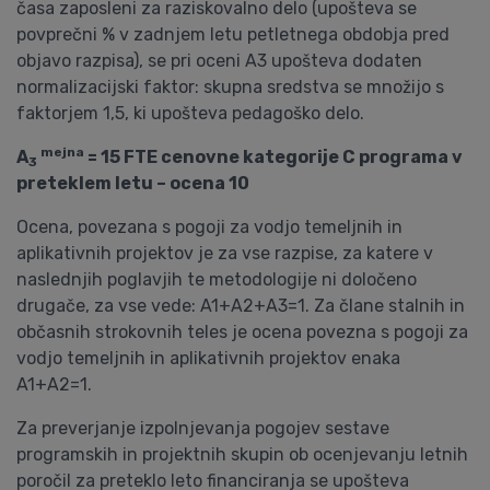
časa zaposleni za raziskovalno delo (upošteva se
povprečni % v zadnjem letu petletnega obdobja pred
objavo razpisa), se pri oceni A3 upošteva dodaten
normalizacijski faktor: skupna sredstva se množijo s
faktorjem 1,5, ki upošteva pedagoško delo.
mejna
A
= 15 FTE cenovne kategorije C programa v
3
preteklem letu – ocena 10
Ocena, povezana s pogoji za vodjo temeljnih in
aplikativnih projektov je za vse razpise, za katere v
naslednjih poglavjih te metodologije ni določeno
drugače, za vse vede: A1+A2+A3=1. Za člane stalnih in
občasnih strokovnih teles je ocena povezna s pogoji za
vodjo temeljnih in aplikativnih projektov enaka
A1+A2=1.
Za preverjanje izpolnjevanja pogojev sestave
programskih in projektnih skupin ob ocenjevanju letnih
poročil za preteklo leto financiranja se upošteva