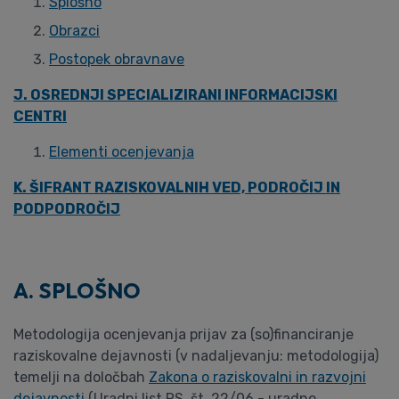
Splošno
Obrazci
Postopek obravnave
J. OSREDNJI SPECIALIZIRANI INFORMACIJSKI
CENTRI
Elementi ocenjevanja
K. ŠIFRANT RAZISKOVALNIH VED, PODROČIJ IN
PODPODROČIJ
A. SPLOŠNO
Metodologija ocenjevanja prijav za (so)financiranje
raziskovalne dejavnosti (v nadaljevanju: metodologija)
temelji na določbah
Zakona o raziskovalni in razvojni
dejavnosti
(Uradni list RS, št. 22/06 - uradno