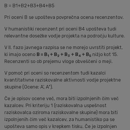
B = B1+B2+B3+B4+B5
Pri oceni B se upošteva povprečna ocena recenzentov.
V humanistiki recenzent pri oceni B4 upošteva tudi
relevantne dosežke vodje projekta na področju kulture.
V II. fazo javnega razpisa se ne morejo uvrstiti projekt,
ki imajo oceno
B = B
+ B
+ B
+ B
+ B
nižjo kot 15.
1
2
3
4
5
Recenzenti so ob prejemu vloge obveščeni o meji.
V pomoč pri oceni so recenzentom tudi kazalci
kvantitativne raziskovalne aktivnosti vodje projektne
skupine (Ocene: A', A").
Če je opisov ocene več, mora biti izpolnjenih čim več
kazalcev. Pri kriteriju 1 (raziskovalna uspešnost
raziskovalca oziroma raziskovalne skupine) mora biti
izpolnjenih čim več kazalcev, za humanistiko pa se
upošteva samo opis v krepkem tisku. Če je izpolnjen