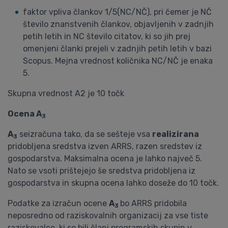
faktor vpliva člankov 1/5(NC/NČ), pri čemer je NČ
število znanstvenih člankov, objavljenih v zadnjih
petih letih in NC število citatov, ki so jih prej
omenjeni članki prejeli v zadnjih petih letih v bazi
Scopus. Mejna vrednost količnika NC/NČ je enaka
5.
Skupna vrednost A2 je 10 točk
Ocena A
3
A
seizračuna tako, da se sešteje vsa
realizirana
3
pridobljena sredstva izven ARRS, razen sredstev iz
gospodarstva. Maksimalna ocena je lahko največ 5.
Nato se vsoti prištejejo še sredstva pridobljena iz
gospodarstva in skupna ocena lahko doseže do 10 točk.
Podatke za izračun ocene
A
bo ARRS pridobila
3
neposredno od raziskovalnih organizacij za vse tiste
raziskovalce, ki so bili člani programskih skupin v