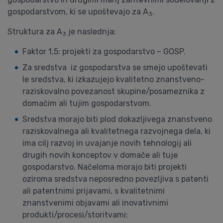
gospodarstvom, ki se upoštevajo za A
.
3
Struktura za A
je naslednja:
3
Faktor 1,5: projekti za gospodarstvo – GOSP.
Za sredstva iz gospodarstva se smejo upoštevati
le sredstva, ki izkazujejo kvalitetno znanstveno-
raziskovalno povezanost skupine/posameznika z
domačim ali tujim gospodarstvom.
Sredstva morajo biti plod dokazljivega znanstveno
raziskovalnega ali kvalitetnega razvojnega dela, ki
ima cilj razvoj in uvajanje novih tehnologij ali
drugih novih konceptov v domače ali tuje
gospodarstvo. Načeloma morajo biti projekti
oziroma sredstva neposredno povezljiva s patenti
ali patentnimi prijavami, s kvalitetnimi
znanstvenimi objavami ali inovativnimi
produkti/procesi/storitvami: