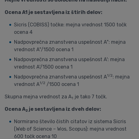
Ocena A1 je sestavljena iz štirih delov:
Sicris (COBISS) točke: mejna vrednost 1500 točk
ocena 4
Nadpovprečna znanstvena uspešnost A": mejna
vrednost A"/1500 ocena 1
Nadpovprečna znanstvena uspešnost A': mejna
vrednost A'/1500 ocena 1
1/2
Nadpovprečna znanstvena uspešnost A
: mejna
1/2
vrednost A
/1500 ocena 1
Skupna mejna vrednost za A
je tako 7 točk.
1
Ocena A
je sestavljena iz dveh delov:
2
Normirano število čistih citatov iz sistema Sicris
(Web of Science – Wos, Scopus): mejna vrednost
600 točk ocena 10