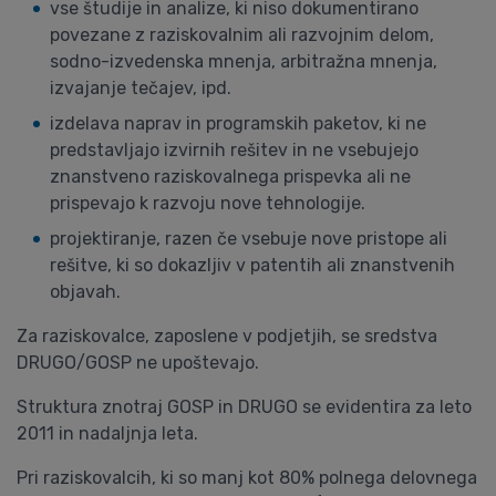
vse študije in analize, ki niso dokumentirano
povezane z raziskovalnim ali razvojnim delom,
sodno-izvedenska mnenja, arbitražna mnenja,
izvajanje tečajev, ipd.
izdelava naprav in programskih paketov, ki ne
predstavljajo izvirnih rešitev in ne vsebujejo
znanstveno raziskovalnega prispevka ali ne
prispevajo k razvoju nove tehnologije.
projektiranje, razen če vsebuje nove pristope ali
rešitve, ki so dokazljiv v patentih ali znanstvenih
objavah.
Za raziskovalce, zaposlene v podjetjih, se sredstva
DRUGO/GOSP ne upoštevajo.
Struktura znotraj GOSP in DRUGO se evidentira za leto
2011 in nadaljnja leta.
Pri raziskovalcih, ki so manj kot 80% polnega delovnega