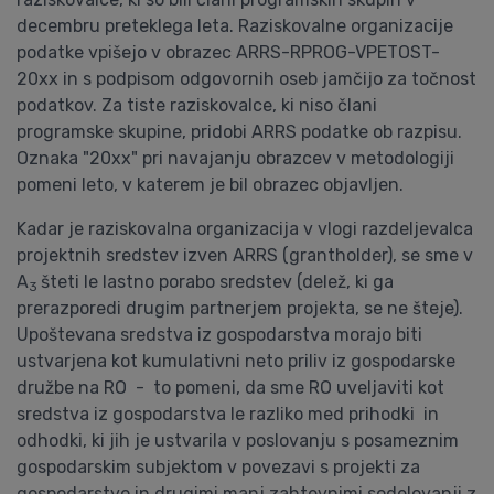
decembru preteklega leta. Raziskovalne organizacije
podatke vpišejo v obrazec ARRS-RPROG-VPETOST-
20xx in s podpisom odgovornih oseb jamčijo za točnost
podatkov. Za tiste raziskovalce, ki niso člani
programske skupine, pridobi ARRS podatke ob razpisu.
Oznaka "20xx" pri navajanju obrazcev v metodologiji
pomeni leto, v katerem je bil obrazec objavljen.
Kadar je raziskovalna organizacija v vlogi razdeljevalca
projektnih sredstev izven ARRS (grantholder), se sme v
A
šteti le lastno porabo sredstev (delež, ki ga
3
prerazporedi drugim partnerjem projekta, se ne šteje).
Upoštevana sredstva iz gospodarstva morajo biti
ustvarjena kot kumulativni neto priliv iz gospodarske
družbe na RO - to pomeni, da sme RO uveljaviti kot
sredstva iz gospodarstva le razliko med prihodki in
odhodki, ki jih je ustvarila v poslovanju s posameznim
gospodarskim subjektom v povezavi s projekti za
gospodarstvo in drugimi manj zahtevnimi sodelovanji z