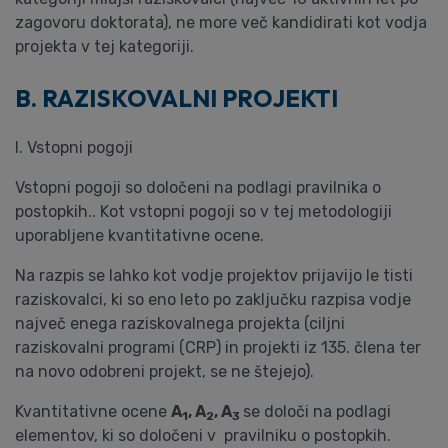
zagovoru doktorata), ne more več kandidirati kot vodja
projekta v tej kategoriji.
B. RAZISKOVALNI PROJEKTI
I. Vstopni pogoji
Vstopni pogoji so določeni na podlagi pravilnika o
postopkih.. Kot vstopni pogoji so v tej metodologiji
uporabljene kvantitativne ocene.
Na razpis se lahko kot vodje projektov prijavijo le tisti
raziskovalci, ki so eno leto po zaključku razpisa vodje
največ enega raziskovalnega projekta (ciljni
raziskovalni programi (CRP) in projekti iz 135. člena ter
na novo odobreni projekt, se ne štejejo).
Kvantitativne ocene
A
, A
, A
se določi na podlagi
1
2
3
elementov, ki so določeni v pravilniku o postopkih.