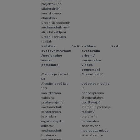
projektov (ne
bilateralnih)
ima izkazano
članstvo v
uredniških odborih
mednarodnih revij
ali je bil vabljeni
urednik pri tujih
revijah
v stiku s
3 - 4
v stiku s
3 - 4
svetovnim vrhom
svetovnim
/nacionalno
vrhom /
visoko
nacionalno
pomembni
visoko
pomembni
A" vodje je več kot
A' je več kot 50
50
A' vodje je več kot
več objav v reviji z
100
IF
ima izkazana
nadpovprečno
vabljena
število citatov,
predavanja na
upoštevajoč
mednarodnih
starost in področje
konferencah
raziskav
je bil član
prejemnik
organizacijskih
nacionalne
odborov
znanstvene
mednarodnih
nagrade za mlade
konferenc
znanstvenike