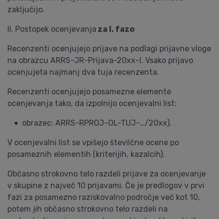
zaključijo.
II. Postopek ocenjevanja
za I. fazo
Recenzenti ocenjujejo prijave na podlagi prijavne vloge
na obrazcu ARRS-JR-Prijava-20xx-I. Vsako prijavo
ocenjujeta najmanj dva tuja recenzenta.
Recenzenti ocenjujejo posamezne elemente
ocenjevanja tako, da izpolnijo ocenjevalni list:
obrazec: ARRS-RPROJ-OL-TUJ-…/20xx).
V ocenjevalni list se vpišejo številčne ocene po
posameznih elementih (kriterijih, kazalcih).
Občasno strokovno telo razdeli prijave za ocenjevanje
v skupine z največ 10 prijavami. Če je predlogov v prvi
fazi za posamezno raziskovalno področje več kot 10,
potem jih občasno strokovno telo razdeli na