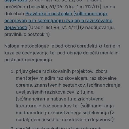
prečiščeno besedilo, 61/06-Zdru-1 in 112/07) ter na
določbah
Pravilnika o postopkih (so)financiranja,
ocenjevanja in spremljanju izvajanja raziskovalne
dejavnosti
(Uradni list RS, št. 4/11) (v nadaljevanju:
pravilnik o postopkih).
Naloga metodologije je podrobno opredeliti kriterije in
kazalce ocenjevanja ter podrobneje določiti merila in
postopek ocenjevanja
prijav glede raziskovalnih projektov, izbora
mentorjev mladim raziskovalcem, raziskovalne
opreme, znanstvenih sestankov, (so)financiranja
uveljavljenih raziskovalcev iz tujine,
(so)financiranja nabave tuje znanstvene
literature in baz podatkov ter (so)financiranja
mednarodnega znanstvenega sodelovanja (v
nadaljnjem besedilu: raziskovalna dejavnost);
poročil raziskovalnih in infrastrukturnih