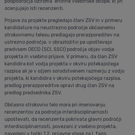
podpodročja oziroma enotne vsebinske sklope, ki jih
ocenjujejo isti recenzenti.
Prijave za projekte pregledajo člani ZSV in v primeru
kandidature na neustrezno področje občasnemu
strokovnemu telesu predlagajo prerazporeditev na
ustrezno področje, v obrazložitvi pa upoštevajo
predvsem OECD (SCI, SSCI) področja objav vodje
projekta in vsebino prijave. V primeru, da član ZSV
kandidira kot vodja projekta v okviru potekajočega
razpisa ali je v ožjem sorodstvenem razmerju z vodjo
projekta, ki kandidira v okviru potekajočega razpisa,
predlog prerazporeditve opravi drug član ZSV na
predlog predsednika ZSV.
Občasno strokovno telo mora pri imenovanju
recenzentov za področje interdisciplinarnosti
upoštevati, da recenzenta pokrivata glavni področji
interdisciplinarnosti, povezani z vsebino projekta,
navedeni v točki 7.2. prijavne vloge za I. fazo.