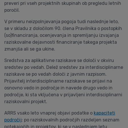
preveri pri vseh projektnih skupinah ob pregledu letnih
poročil.
V primeru neizpolnjevanja pogoja tudi naslednje leto,
se v skladu z določilom 90. člena Pravilnika o postopkih
(so)financiranja, ocenjevanja in spremljanju izvajanja
raziskovalne dejavnosti financiranje takega projekta
zmanjša ali se ga ukine.
Sredstva za aplikativne raziskave se določi v okviru
sredstev po vedah. Delež sredstev za interdisciplinarne
raziskave se po vedah določi z javnim razpisom.
Prijavitelj interdisciplinarne raziskave se prijavi na
osnovno vedo in področje in navede drugo vedo in
področje, ki sta vključena v prijavljeni interdisciplinarni
raziskovalni projekt.
ARRS vsako leto vnaprej objavi podatke o
kapaciteti
področij
: po raziskovalnih področjih razdeljen seznam
potekajočih in projektov, ki se v naslednjem letu