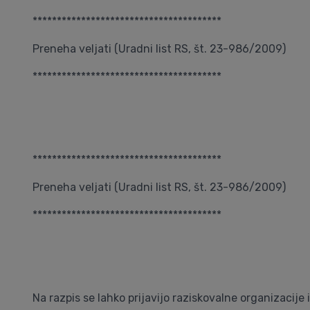
***************************************
Preneha veljati (Uradni list RS, št. 23-986/2009)
***************************************
***************************************
Preneha veljati (Uradni list RS, št. 23-986/2009)
***************************************
Na razpis se lahko prijavijo raziskovalne organizacije i