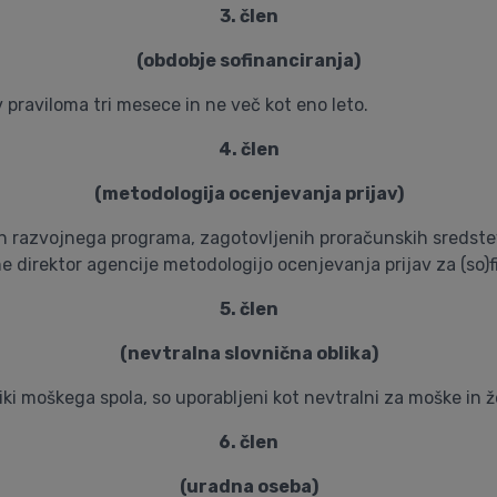
3. člen
(obdobje sofinanciranja)
 praviloma tri mesece in ne več kot eno leto.
4. člen
(metodologija ocenjevanja prijav)
 razvojnega programa, zagotovljenih proračunskih sredstev,
 direktor agencije metodologijo ocenjevanja prijav za (so)fi
5. člen
(nevtralna slovnična oblika)
bliki moškega spola, so uporabljeni kot nevtralni za moške in 
6. člen
(uradna oseba)