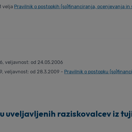
1 velja
Pravilnik o postopkih (so)financiranja, ocenjevanja in
06, veljavnost: od 24.05.2006
9, veljavnost: od 28.3.2009 -
Pravilnik o postopku (so)financ
u uveljavljenih raziskovalcev iz tuji