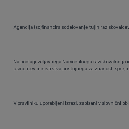
Agencija (so)financira sodelovanje tujih raziskovalcev
Na podlagi veljavnega Nacionalnega raziskovalnega in
usmeritev ministrstva pristojnega za znanost, sprejme
V pravilniku uporabljeni izrazi, zapisani v slovnični o