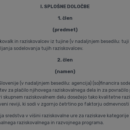
I. SPLOŠNE DOLOČBE
1. člen
(predmet)
skovalk in raziskovalcev iz tujine (v nadaljnjem besedilu: tuji
mljanja sodelovanja tujih raziskovalcev.
2. člen
(namen)
ovenije (v nadaljnjem besedilu: agencija) (so)financira sod
tev za plačilo njihovega raziskovalnega dela in za povračilo
ri skupnem raziskovalnem delu dosežejo tako kvalitetne razi
eni reviji, ki sodi v zgornjo četrtino po faktorju odmevnost
ja sredstva v višini raziskovalne ure za raziskave kategorij
nalnega raziskovalnega in razvojnega programa.