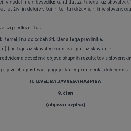
 (v nadaljnjem besedilu: kandidat za tujega raziskovalca). Tuj
t let živi in deluje v tujini ter tuj državljan, ki je slovenskeg
alca predložiti tudi:
i temelji na določbah 21. člena tega pravilnika,
m(i) bo tuji raziskovalec sodeloval pri raziskavah in
o predvidoma dosežena objava skupnih rezultatov s slovenskimi
rijavitelj upoštevati pogoje, kriterije in merila, določene s 
II. IZVEDBA JAVNEGA RAZPISA
9. člen
(objava razpisa)