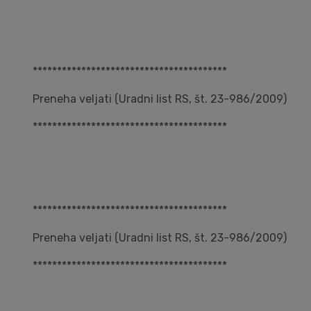
****************************************
Preneha veljati (Uradni list RS, št. 23-986/2009)
****************************************
****************************************
Preneha veljati (Uradni list RS, št. 23-986/2009)
****************************************