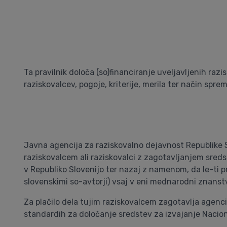
Ta pravilnik določa (so)financiranje uveljavljenih razi
raziskovalcev, pogoje, kriterije, merila ter način spre
Javna agencija za raziskovalno dejavnost Republike Sl
raziskovalcem ali raziskovalci z zagotavljanjem sreds
v Republiko Slovenijo ter nazaj z namenom, da le-ti p
slovenskimi so-avtorji) vsaj v eni mednarodni znanstv
Za plačilo dela tujim raziskovalcem zagotavlja agenci
standardih za določanje sredstev za izvajanje Nacio