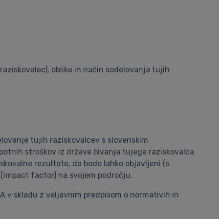
 raziskovalec), oblike in način sodelovanja tujih
elovanje tujih raziskovalcev s slovenskim
 potnih stroškov iz države bivanja tujega raziskovalca
skovalne rezultate, da bodo lahko objavljeni (s
i (impact factor) na svojem področju.
e A v skladu z veljavnim predpisom o normativih in