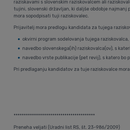
raziskavami s slovenskim raziskovalcem ali raziskovalci
tujini, slovenski državljan, ki daljše obdobje najmanj pe
mora sopodpisati tuji raziskovalec.
Prijavitelj mora predlogu kandidata za tujega raziskov
okvirni program sodelovanja tujega raziskovalca, k
navedbo slovenskega(ih) raziskovalca(ov), s kateri
navedbo vrste publikacije (pet revij), s katero b
Pri predlaganju kandidatov za tuje raziskovalce mora p
****************************************
Preneha veljati (Uradni list RS, št. 23-986/2009)