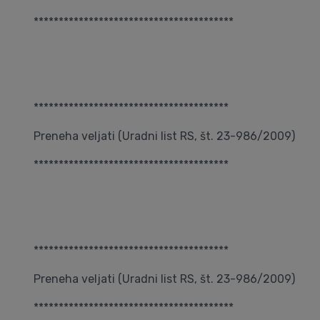
****************************************
***************************************
Preneha veljati (Uradni list RS, št. 23-986/2009)
***************************************
***************************************
Preneha veljati (Uradni list RS, št. 23-986/2009)
****************************************