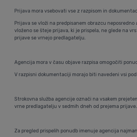
Prijava mora vsebovati vse z razpisom in dokumenta
Prijava se vloži na predpisanem obrazcu neposredno al
vloženo se šteje prijava, ki je prispela, ne glede na 
prijave se vrnejo predlagatelju.
Agencija mora v času objave razpisa omogočiti ponu
V razpisni dokumentaciji morajo biti navedeni vsi poda
Strokovna služba agencije označi na vsakem prejetem 
vrne predlagatelju v sedmih dneh od prejema prijave.
Za pregled prispelih ponudb imenuje agencija najmanj t