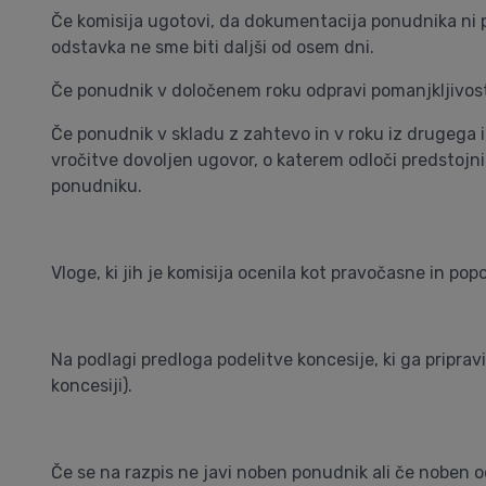
Če komisija ugotovi, da dokumentacija ponudnika ni p
odstavka ne sme biti daljši od osem dni.
Če ponudnik v določenem roku odpravi pomanjkljivosti,
Če ponudnik v skladu z zahtevo in v roku iz drugega i
vročitve dovoljen ugovor, o katerem odloči predstoj
ponudniku.
Vloge, ki jih je komisija ocenila kot pravočasne in p
Na podlagi predloga podelitve koncesije, ki ga priprav
koncesiji).
Če se na razpis ne javi noben ponudnik ali če noben o