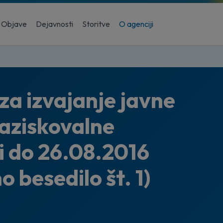
Objave
Dejavnosti
Storitve
O agenciji
 za izvajanje javne
raziskovalne
vi do 26.08.2016
 besedilo št. 1)