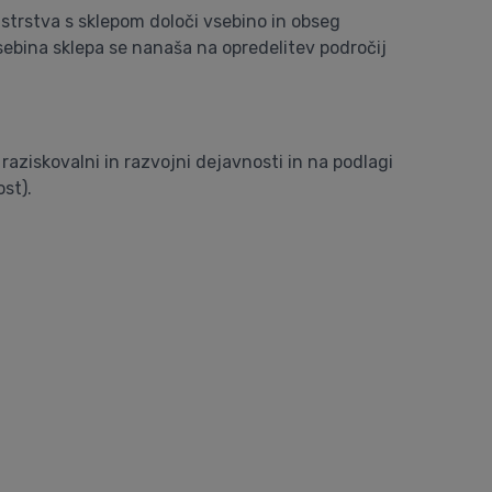
istrstva s sklepom določi vsebino in obseg
Vsebina sklepa se nanaša na opredelitev področij
raziskovalni in razvojni dejavnosti in na podlagi
st).