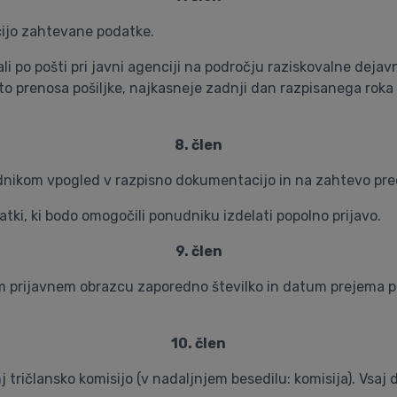
cijo zahtevane podatke.
i po pošti pri javni agenciji na področju raziskovalne dejav
vrsto prenosa pošiljke, najkasneje zadnji dan razpisanega ro
8. člen
dnikom vpogled v razpisno dokumentacijo in na zahtevo pre
tki, ki bodo omogočili ponudniku izdelati popolno prijavo.
9. člen
prijavnem obrazcu zaporedno številko in datum prejema prij
10. člen
ričlansko komisijo (v nadaljnjem besedilu: komisija). Vsaj d