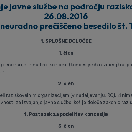
nje javne službe na področju razisk
26.08.2016
(neuradno prečiščeno besedilo št. 1
1. SPLOŠNE DOLOČBE
1. člen
, prenehanje in nadzor koncesij (koncesijskih razmerij) na 
ah.
2. člen
li raziskovalnim organizacijam (v nadaljevanju: RO), ki nima
vnosti za izvajanje javne službe, kot jo določa zakon o razis
1. Postopek za podelitev koncesije
3. člen