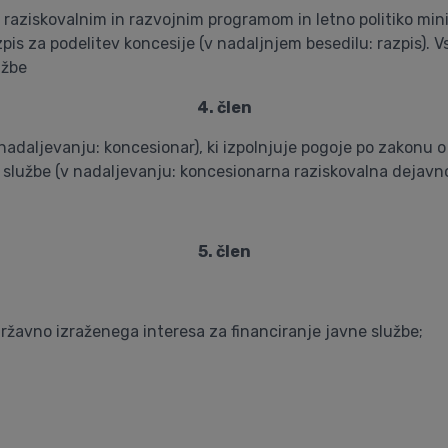
m raziskovalnim in razvojnim programom in letno politiko min
zpis za podelitev koncesije (v nadaljnjem besedilu: razpis). 
užbe
4. člen
 nadaljevanju: koncesionar), ki izpolnjuje pogoje po zakonu o 
e službe (v nadaljevanju: koncesionarna raziskovalna dejavno
5. člen
ržavno izraženega interesa za financiranje javne službe;