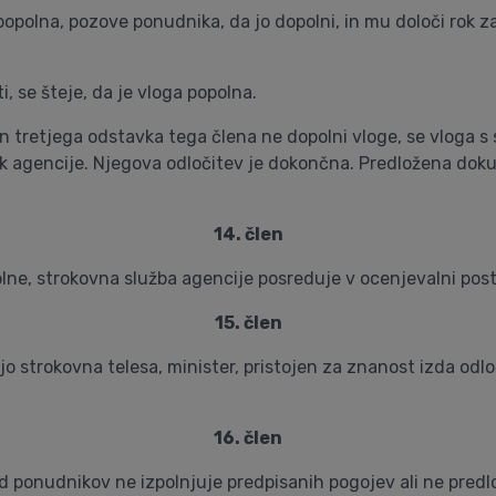
opolna, pozove ponudnika, da jo dopolni, in mu določi rok z
 se šteje, da je vloga popolna.
n tretjega odstavka tega člena ne dopolni vloge, se vloga s 
nik agencije. Njegova odločitev je dokončna. Predložena do
14. člen
opolne, strokovna služba agencije posreduje v ocenjevalni p
15. člen
ijo strokovna telesa, minister, pristojen za znanost izda odl
16. člen
d ponudnikov ne izpolnjuje predpisanih pogojev ali ne predl