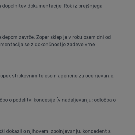
a dopolnitev dokumentacije. Rok iz prejšnjega
sklepom zavrže. Zoper sklep je v roku osem dni od
kumentacija se z dokončnostjo zadeve vrne
ostopek strokovnim telesom agencije za ocenjevanje.
očbo o podelitvi koncesije (v nadaljevanju: odločba o
oži dokazil o njihovem izpolnjevanju, koncedent s