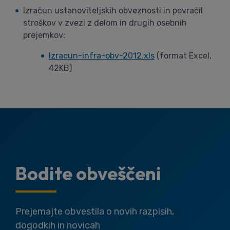
Izračun ustanoviteljskih obveznosti in povračil
stroškov v zvezi z delom in drugih osebnih
prejemkov:
Izracun-infra-obv-2012.xls
(format Excel,
42KB)
Bodite obveščeni
Prejemajte obvestila o novih razpisih,
dogodkih in novicah