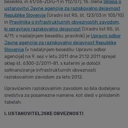
besedilo, in 61/06-ZDru-1 in 112/07), 16. člena
Sklepa o
ustanovitvi Javne agencije za raziskovalno dejavnost
Republike Slovenije
(Uradni list RS, št. 123/03 in 105/10)
in
Pravilnika o infrastrukturnih obveznostih zavodom,
ki opravljajo raziskovalno dejavnost
(Uradni list RS, št.
4/11; v nadaljnjem besedilu: pravilnik) je
Upravni odbor
Javne agencije za raziskovalno dejavnost Republike
Slovenije
(v nadaljnjem besedilu: Upravni odbor
agencije) na 9. seji v letu 2011 dne 21.12.2011 sprejel
sklep št. 6300-2/2011-81, s katerim je določil
sofinanciranje infrastrukturnih obveznosti
raziskovalnim zavodom za leto 2012.
Upravičenim raziskovalnim zavodom so bila dodeljena
sredstva za posamezne namene, kot sledi v priloženih
tabelah:
I. USTANOVITELJSKE OBVEZNOSTI