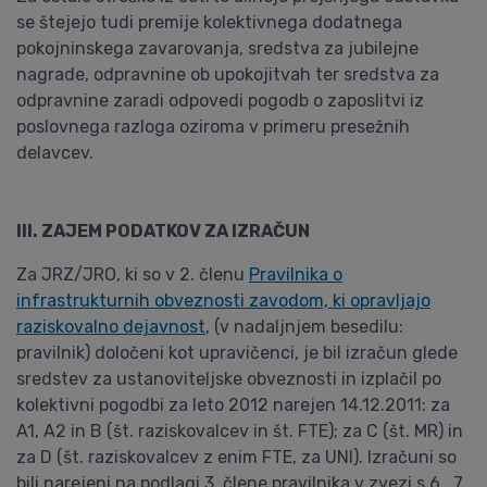
se štejejo tudi premije kolektivnega dodatnega
pokojninskega zavarovanja, sredstva za jubilejne
nagrade, odpravnine ob upokojitvah ter sredstva za
odpravnine zaradi odpovedi pogodb o zaposlitvi iz
poslovnega razloga oziroma v primeru presežnih
delavcev.
III. ZAJEM PODATKOV ZA IZRAČUN
Za JRZ/JRO, ki so v 2. členu
Pravilnika o
infrastrukturnih obveznosti zavodom, ki opravljajo
raziskovalno dejavnost
, (v nadaljnjem besedilu:
pravilnik) določeni kot upravičenci, je bil izračun glede
sredstev za ustanoviteljske obveznosti in izplačil po
kolektivni pogodbi za leto 2012 narejen 14.12.2011: za
A1, A2 in B (št. raziskovalcev in št. FTE); za C (št. MR) in
za D (št. raziskovalcev z enim FTE, za UNI). Izračuni so
bili narejeni na podlagi 3. člene pravilnika v zvezi s 6., 7.,