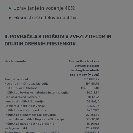
Upravljanje in vodenje 40%;
Fiksni stroški delovanja 40%.
II. POVRAČILA STROŠKOV V ZVEZI Z DELOM IN
DRUGIH OSEBNIH PREJEMKOV
Naziv zavoda
Povračilo stroškov
v zvezi z delom
in drugih osebnih
prejemkov (v EUR)
Kemijski inštitut
416.008,27
Nacionalni inštitut za biologijo
159.158,78
Institut "Jožef Stefan"
1.140.888,48
Inštitut za kovinske materiale in tehnologije
56.912,34
Geološki zavod Slovenije
78.171,33
Kmetijski inštitut Slovenije
105.865,16
Gozdarski inštitut Slovenije
50.507,83
Inštitut za novejšo zgodovino
56.063,96
Inštitut za ekonomska raziskovanja
22.366,44
Urbanistični inštitut Republike Slovenije
38.681,01
Inštitut za narodnostna vprašanja
35.309,62
Pedagoški inštitut
26.380,91
Znanstvenoraziskovalni center SAZU
421.082,12