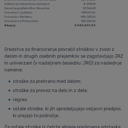
Inštitut za hidravlične raziskave
8.009,03
Zavod za gradbeništvo Slovenije
29.064,43
Univerza v Ljubljani
949.120,02
Univerza v Mariboru
188.743,04
Univerza na Primorskem
158.505,06
Skupaj
3.940.837,83
Sredstva za financiranje povračil stroškov v zvezi z
delom in drugih osebnih prejemkov se zagotavljajo JRZ
in univerzam (v nadaljnem besedilu: JRO) za naslednje
namene:
stroške za prehrano med delom;
stroške za prevoz na delo in z dela;
regres;
ostale stroške, ki jih opredeljujejo veljavni predpisi,
ki urejajo to področje.
Za ostale stroške iz četrte alineje prejšnjega odstavka