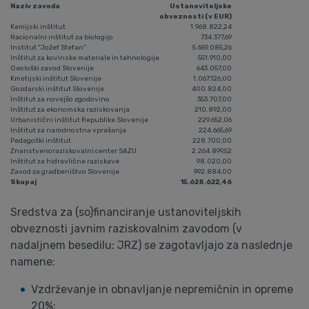
Naziv zavoda
Ustanoviteljske
obveznosti (v EUR)
Kemijski inštitut
1.968.822,24
Nacionalni inštitut za biologijo
734.377,69
Institut "Jožef Stefan"
5.659.085,26
Inštitut za kovinske materiale in tehnologije
551.910,00
Geološki zavod Slovenije
643.057,00
Kmetijski inštitut Slovenije
1.067.126,00
Gozdarski inštitut Slovenije
400.824,00
Inštitut za novejšo zgodovino
353.707,00
Inštitut za ekonomska raziskovanja
210.892,00
Urbanistični inštitut Republike Slovenije
229.652,06
Inštitut za narodnostna vprašanja
224.665,69
Pedagoški inštitut
228.700,00
Znanstvenoraziskovalni center SAZU
2.264.899,52
Inštitut za hidravlične raziskave
98.020,00
Zavod za gradbeništvo Slovenije
992.884,00
Skupaj
15.628.622,46
Sredstva za (so)financiranje ustanoviteljskih
obveznosti javnim raziskovalnim zavodom (v
nadaljnem besedilu: JRZ) se zagotavljajo za naslednje
namene:
Vzdrževanje in obnavljanje nepremičnin in opreme
20%;