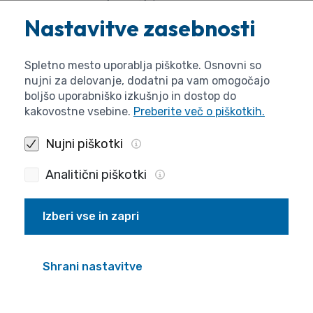
pripravlja predloge za oblikovanje in izvajanje
Nastavitve zasebnosti
ciljev ter instrumentov znanstvenoraziskovalne
politike;
Spletno mesto uporablja piškotke. Osnovni so
pripravlja poročila o rezultatih
nujni za delovanje, dodatni pa vam omogočajo
znanstvenoraziskovalne dejavnosti;
boljšo uporabniško izkušnjo in dostop do
kakovostne vsebine.
Preberite več o piškotkih.
opravlja druge naloge s področja evalvacijskih
postopkov agencije.
Nujni piškotki
(2) Način oblikovanja in podrobnejša opredelitev nalog
Analitični piškotki
znanstvenega sveta se določita v statutu agencije v
skladu s tem sklepom.
Izberi vse in zapri
29. člen
(stalna in občasna telesa znanstvenega sveta)
Shrani nastavitve
(1) Znanstveni svet lahko ustanovi stalna strokovna
telesa in zunanje ekspertne panele za izvajanje nalog