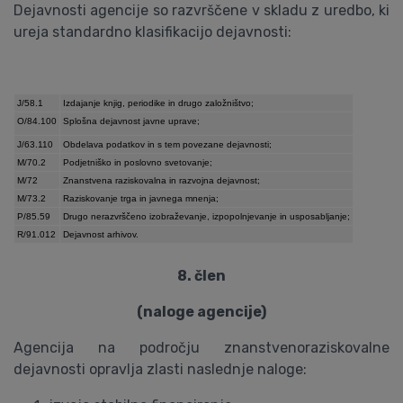
Dejavnosti agencije so razvrščene v skladu z uredbo, ki
ureja standardno klasifikacijo dejavnosti:
J/58.1
Izdajanje knjig, periodike in drugo založništvo;
O/84.100
Splošna dejavnost javne uprave;
J/63.110
Obdelava podatkov in s tem povezane dejavnosti;
M/70.2
Podjetniško in poslovno svetovanje;
M/72
Znanstvena raziskovalna in razvojna dejavnost;
M/73.2
Raziskovanje trga in javnega mnenja;
P/85.59
Drugo nerazvrščeno izobraževanje, izpopolnjevanje in usposabljanje;
R/91.012
Dejavnost arhivov.
8. člen
(naloge agencije)
Agencija na področju znanstvenoraziskovalne
dejavnosti opravlja zlasti naslednje naloge: