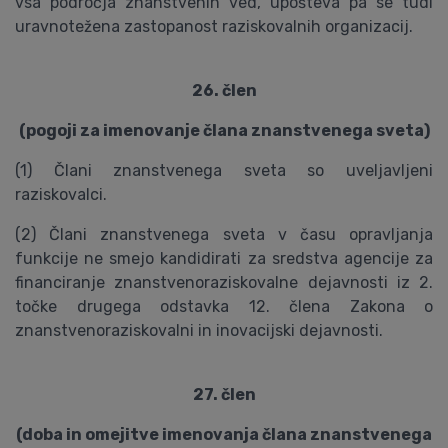
vsa področja znanstvenih ved, upošteva pa se tudi
uravnotežena zastopanost raziskovalnih organizacij.
26. člen
(pogoji za imenovanje člana znanstvenega sveta)
(1) Člani znanstvenega sveta so uveljavljeni
raziskovalci.
(2) Člani znanstvenega sveta v času opravljanja
funkcije ne smejo kandidirati za sredstva agencije za
financiranje znanstvenoraziskovalne dejavnosti iz 2.
točke drugega odstavka 12. člena Zakona o
znanstvenoraziskovalni in inovacijski dejavnosti.
27. člen
(doba in omejitve imenovanja člana znanstvenega