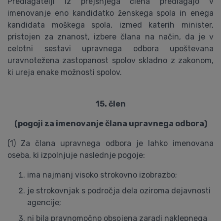
Predlagatelji iz prejšnjega člena predlagajo v
imenovanje eno kandidatko ženskega spola in enega
kandidata moškega spola, izmed katerih minister,
pristojen za znanost, izbere člana na način, da je v
celotni sestavi upravnega odbora upoštevana
uravnotežena zastopanost spolov skladno z zakonom,
ki ureja enake možnosti spolov.
15. člen
(pogoji za imenovanje člana upravnega odbora)
(1) Za člana upravnega odbora je lahko imenovana
oseba, ki izpolnjuje naslednje pogoje:
ima najmanj visoko strokovno izobrazbo;
je strokovnjak s področja dela oziroma dejavnosti
agencije;
ni bila pravnomočno obsojena zaradi naklepnega