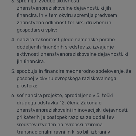
spremlja izvedbo aktivnosti
znanstvenoraziskovalne dejavnosti, ki jih
financira, in v tem okviru spremlja predvsem
znanstveno odličnost ter širši družbeni in
gospodarski vpliv;
nadzira zakonitost glede namenske porabe
dodeljenih finančnih sredstev za izvajanje
aktivnosti znanstvenoraziskovalne dejavnosti, ki
jih financira;
spodbuja in financira mednarodno sodelovanje, še
posebej v okviru evropskega raziskovalnega
prostora;
sofinancira projekte, opredeljene v 5. točki
drugega odstavka 12. člena Zakona o
znanstvenoraziskovalni in inovacijski dejavnosti,
pri katerih je postopek razpisa za dodelitev
sredstev izveden na evropski oziroma
transnacionalni ravni in ki so bili izbrani v