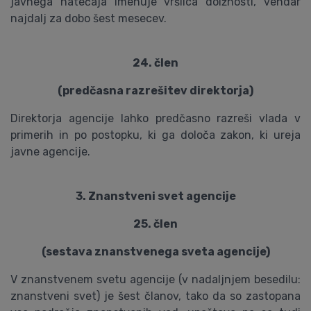
javnega natečaja imenuje vršilca dolžnosti, vendar
najdalj za dobo šest mesecev.
24. člen
(predčasna razrešitev direktorja)
Direktorja agencije lahko predčasno razreši vlada v
primerih in po postopku, ki ga določa zakon, ki ureja
javne agencije.
3. Znanstveni svet agencije
25. člen
(sestava znanstvenega sveta agencije)
V znanstvenem svetu agencije (v nadaljnjem besedilu:
znanstveni svet) je šest članov, tako da so zastopana