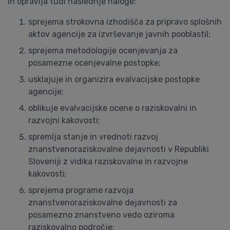
in opravlja tudi naslednje naloge:
sprejema strokovna izhodišča za pripravo splošnih
aktov agencije za izvrševanje javnih pooblastil;
sprejema metodologije ocenjevanja za
posamezne ocenjevalne postopke;
usklajuje in organizira evalvacijske postopke
agencije;
oblikuje evalvacijske ocene o raziskovalni in
razvojni kakovosti;
spremlja stanje in vrednoti razvoj
znanstvenoraziskovalne dejavnosti v Republiki
Sloveniji z vidika raziskovalne in razvojne
kakovosti;
sprejema programe razvoja
znanstvenoraziskovalne dejavnosti za
posamezno znanstveno vedo oziroma
raziskovalno področje;